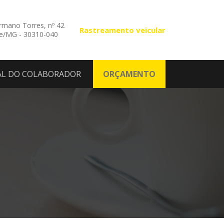
mano Torres, nº 42
Rastreamento veicular
te/MG - 30310-040
AL DO COLABORADOR
ORÇAMENTO