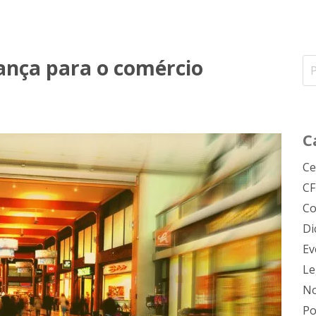
ança para o comércio
C
Ce
C
Co
Di
Ev
Le
No
Po