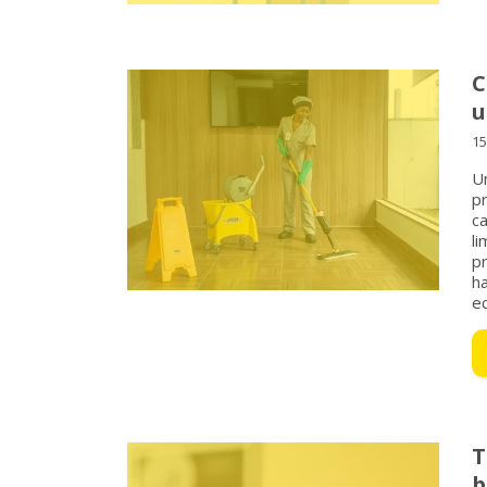
C
u
15
U
pr
ca
li
p
ha
e
T
b