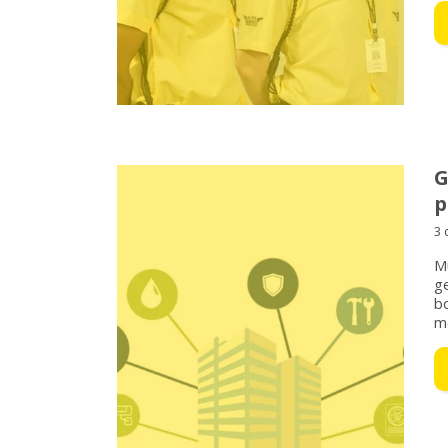
G
p
3 
M
ge
bo
m