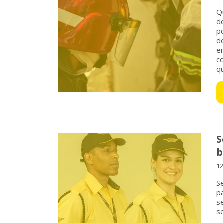
Q
d
po
d
e
c
qu
S
b
12
S
p
s
se