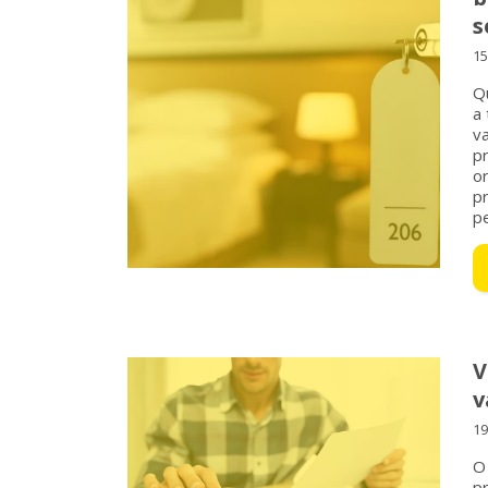
s
15
Q
a 
v
pr
o
p
pe
V
v
19
O
p