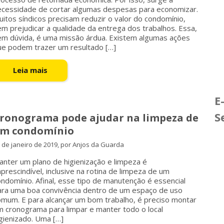
ecessidade de cortar algumas despesas para economizar.
itos síndicos precisam reduzir o valor do condomínio,
m prejudicar a qualidade da entrega dos trabalhos. Essa,
em dúvida, é uma missão árdua. Existem algumas ações
ue podem trazer um resultado […]
Leia mais
E
S
ronograma pode ajudar na limpeza de
m condomínio
 de janeiro de 2019, por Anjos da Guarda
nter um plano de higienização e limpeza é
prescindível, inclusive na rotina de limpeza de um
ndomínio. Afinal, esse tipo de manutenção é essencial
ara uma boa convivência dentro de um espaço de uso
omum. E para alcançar um bom trabalho, é preciso montar
m cronograma para limpar e manter todo o local
gienizado. Uma […]