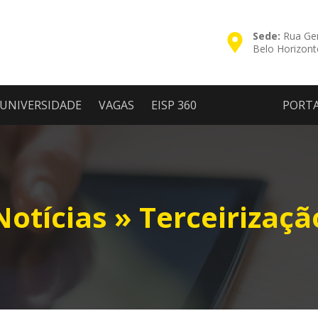
Sede:
Rua Ger
Belo Horizon
UNIVERSIDADE
VAGAS
EISP 360
PORT
Notícias » Terceirizaçã