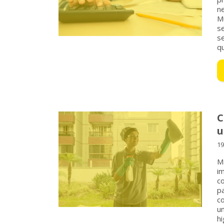
n
Mu
se
s
q
C
u
19
Ma
im
co
p
c
u
hi