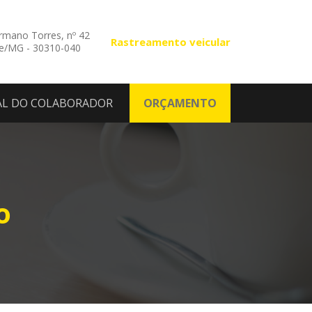
mano Torres, nº 42
Rastreamento veicular
te/MG - 30310-040
AL DO COLABORADOR
ORÇAMENTO
o