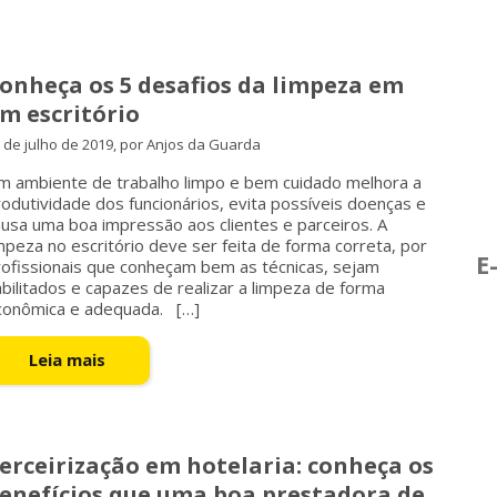
onheça os 5 desafios da limpeza em
m escritório
 de julho de 2019, por Anjos da Guarda
m ambiente de trabalho limpo e bem cuidado melhora a
odutividade dos funcionários, evita possíveis doenças e
usa uma boa impressão aos clientes e parceiros. A
mpeza no escritório deve ser feita de forma correta, por
E
rofissionais que conheçam bem as técnicas, sejam
bilitados e capazes de realizar a limpeza de forma
conômica e adequada. […]
Leia mais
erceirização em hotelaria: conheça os
enefícios que uma boa prestadora de