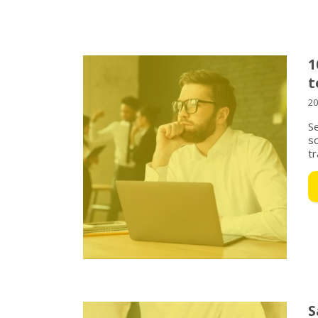
1
t
20
Se
so
tr
S