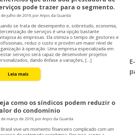
erviços pode trazer para o segmento.
 de julho de 2019, por Anjos da Guarda
uando se trata de desempenho e, sobretudo, economia,
terceirização de serviços é uma opção bastante
antajosa às empresas. Ela otimiza o tempo de gestores e
ofissionais, reduz o custo e provém um maior nível de
rganização à operação. Uma empresa especializada em
restar serviços será capaz de desenvolver projetos
E
rsonalizados, dando ênfase a variações, […]
p
Leia mais
eja como os síndicos podem reduzir o
alor do condomínio
 de março de 2019, por Anjos da Guarda
 Brasil vive um momento financeiro complicado com um
rocesso de retomada econômica. Por isso, surge a