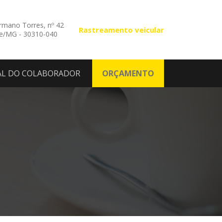
mano Torres, nº 42
Rastreamento veicular
te/MG - 30310-040
AL DO COLABORADOR
ORÇAMENTO