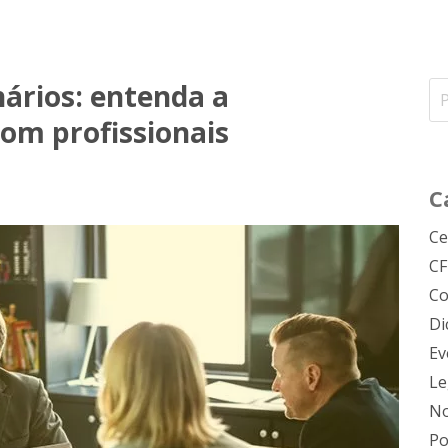
ários: entenda a
om profissionais
C
Ce
C
Co
Di
Ev
Le
No
Po