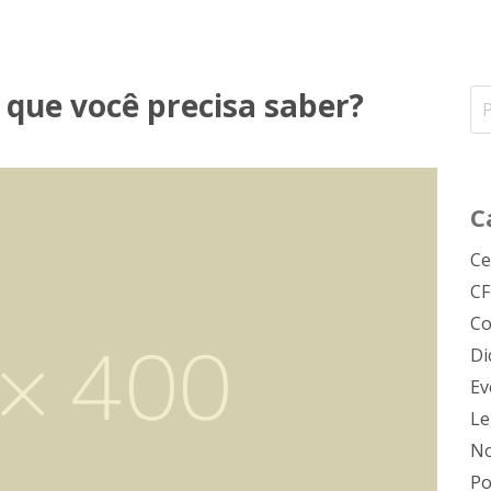
 que você precisa saber?
C
Ce
C
Co
Di
Ev
Le
No
Po