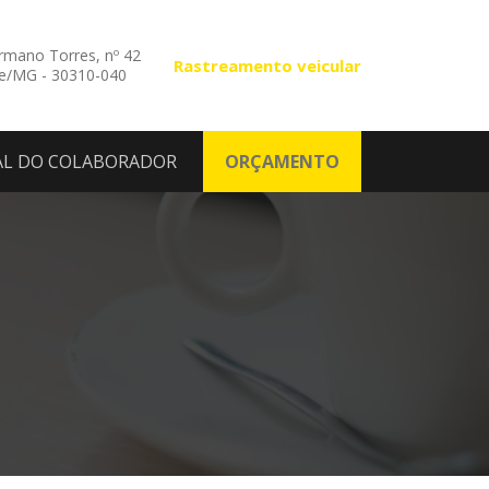
mano Torres, nº 42
Rastreamento veicular
te/MG - 30310-040
AL DO COLABORADOR
ORÇAMENTO