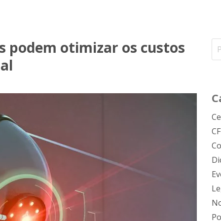
os podem otimizar os custos
al
C
Ce
C
Co
Di
Ev
Le
No
Po