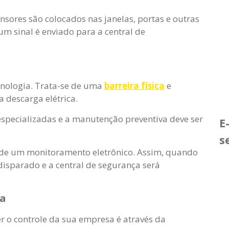
nsores são colocados nas janelas, portas e outras
 um sinal é enviado para a central de
cnologia. Trata-se de uma
barreira física
e
 descarga elétrica.
 especializadas e a manutenção preventiva deve ser
E
s
o de um monitoramento eletrônico. Assim, quando
isparado e a central de segurança será
ia
r o controle da sua empresa é através da