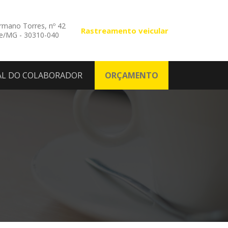
mano Torres, nº 42
Rastreamento veicular
te/MG - 30310-040
AL DO COLABORADOR
ORÇAMENTO