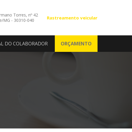
mano Torres, nº 42
Rastreamento veicular
te/MG - 30310-040
AL DO COLABORADOR
ORÇAMENTO