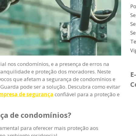
Po
Se
Se
Se
Te
Vi
l nos condomínios, e a presença de erros na
ranquilidade e proteção dos moradores. Neste
E
ívocos que afetam a segurança de condomínios e
C
 Guarda pode ser a solução. Descubra como evitar
mpresa de segurança
confiável para a proteção e
nça de condomínios?
damental para oferecer mais proteção aos
no ambiente residencial.