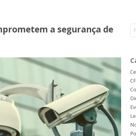
omprometem a segurança de
C
Ce
C
Co
Di
Ev
Le
No
Po