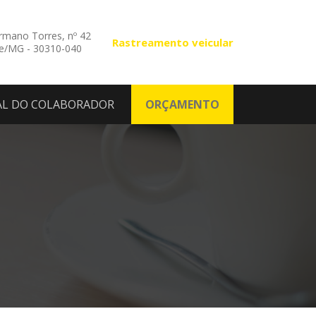
mano Torres, nº 42
Rastreamento veicular
te/MG - 30310-040
AL DO COLABORADOR
ORÇAMENTO