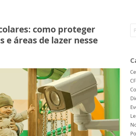
colares: como proteger
s e áreas de lazer nesse
C
Ce
C
Co
Di
Ev
Le
No
Po